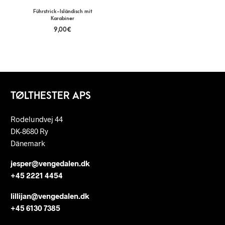
Führstrick-Isländisch mit
Karabiner
9,00
€
TØLTHESTER APS
Rodelundvej 44
DK-8680 Ry
Dänemark
jesper@vengedalen.dk
+45 2221 4454
lillijan@vengedalen.dk
+45 6130 7385