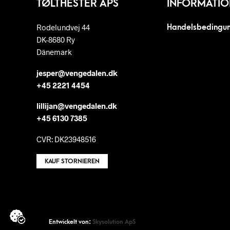
TØLTHESTER APS
INFORMATIO
Rodelundvej 44
Handelsbedingu
DK-8680 Ry
Dänemark
jesper@vengedalen.dk
+45 2221 4454
lillijan@vengedalen.dk
+45 6130 7385
CVR: DK23948516
KAUF STORNIEREN
Entwickelt von:
Skysolution ApS