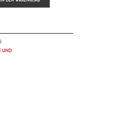
IN DEN WARENKORB
5
E UND