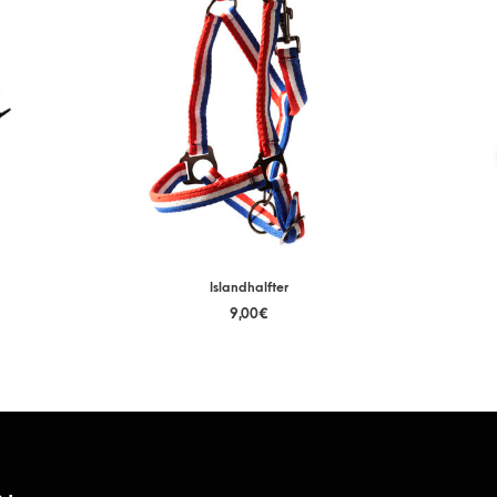
Islandhalfter
9,00
€