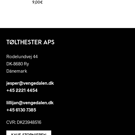
9,00
€
TØLTHESTER APS
Rodelundvej 44
DK-8680 Ry
Dänemark
jesper@vengedalen.dk
+45 2221 4454
lillijan@vengedalen.dk
+45 6130 7385
CVR: DK23948516