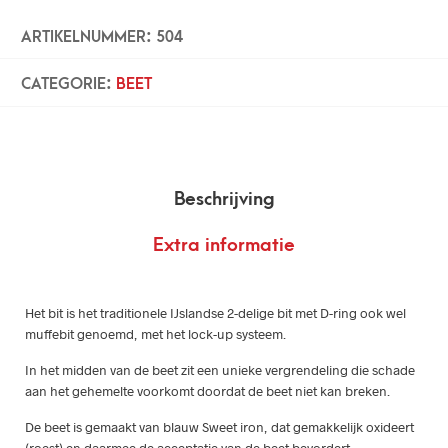
ARTIKELNUMMER:
504
CATEGORIE:
BEET
Beschrijving
Extra informatie
Het bit is het traditionele IJslandse 2-delige bit met D-ring ook wel
muffebit genoemd, met het lock-up systeem.
In het midden van de beet zit een unieke vergrendeling die schade
aan het gehemelte voorkomt doordat de beet niet kan breken.
De beet is gemaakt van blauw Sweet iron, dat gemakkelijk oxideert
(roest) en daarmee de acceptatie van de beet bevordert.