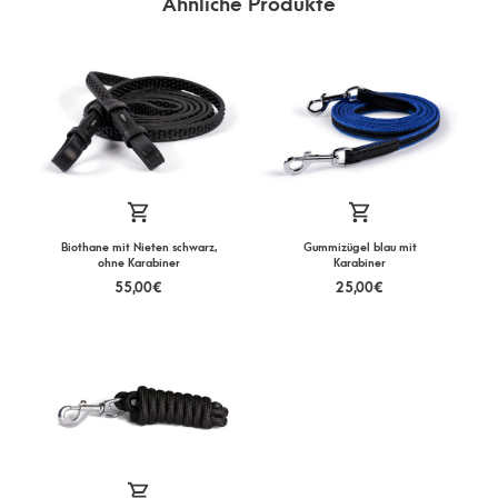
Ähnliche Produkte
Biothane mit Nieten schwarz,
Gummizügel blau mit
ohne Karabiner
Karabiner
55,00
€
25,00
€