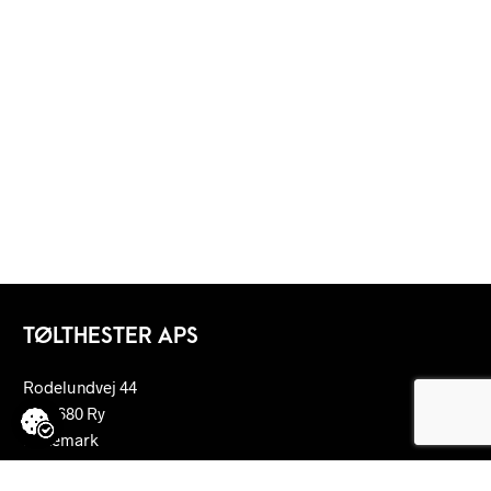
TØLTHESTER APS
Rodelundvej 44
DK-8680 Ry
Dänemark
jesper@vengedalen.dk