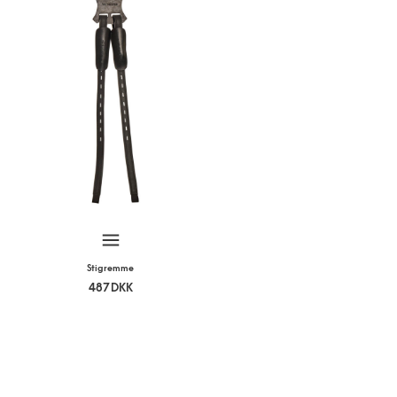
Stigremme
487
DKK