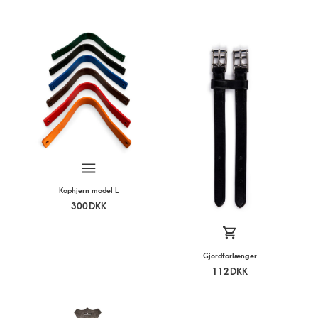
Kophjern model L
300
DKK
Gjordforlænger
112
DKK