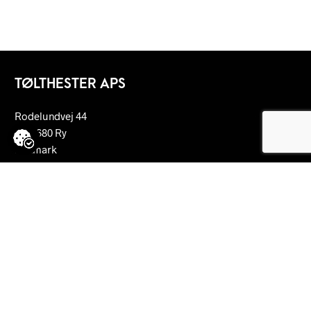
TØLTHESTER APS
Rodelundvej 44
DK-8680 Ry
Denmark
jesper@vengedalen.dk
+45 2221 4454
lillijan@vengedalen.dk
+45 6130 7385
CVR: DK23948516
FORTRYD KØB