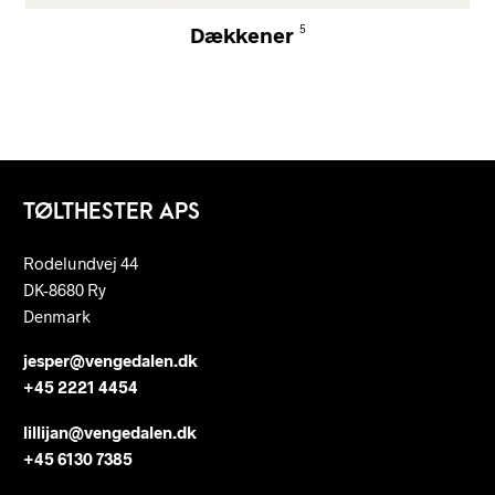
Dækkener
5
TØLTHESTER APS
Rodelundvej 44
DK-8680 Ry
Denmark
jesper@vengedalen.dk
+45 2221 4454
lillijan@vengedalen.dk
+45 6130 7385