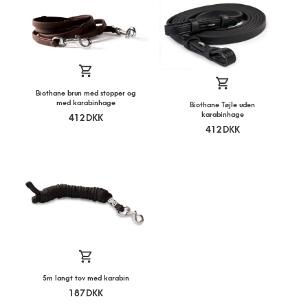
Biothane brun med stopper og
med karabinhage
Biothane Tøjle uden
karabinhage
412
DKK
412
DKK
5m langt tov med karabin
187
DKK