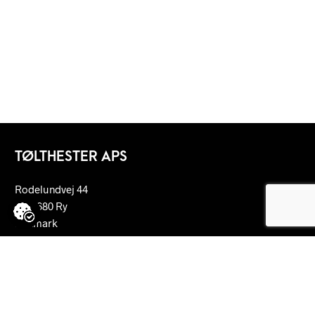
TØLTHESTER APS
Rodelundvej 44
DK-8680 Ry
Denmark
jesper@vengedalen.dk
+45 2221 4454
lillijan@vengedalen.dk
+45 6130 7385