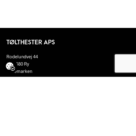
TØLTHESTER APS
Rodelundvej 44
DK-8680 Ry
Denemarken
jesper@vengedalen.dk
+45 2221 4454
lillijan@vengedalen.dk
+45 6130 7385
CVR: DK23948516
AANKOOP ANNULEREN