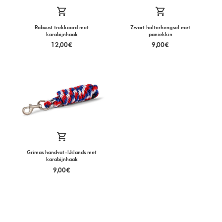
Robuust trekkoord met
Zwart halterhengsel met
karabijnhaak
paniekkin
12,00
€
9,00
€
Grimas handvat-IJslands met
karabijnhaak
9,00
€