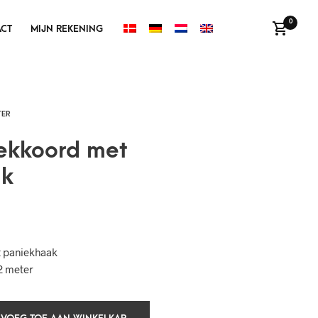
0
CT
MIJN REKENING
rekkoord met
ak
 paniekhaak
2 meter