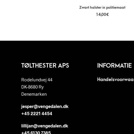
Zwart halster in politiemaat
14,00
€
TØLTHESTER APS
INFORMATIE
Rodelundvej 44
Handelsvoorwaa
DK-8680 Ry
Denemarken
jesper@vengedalen.dk
+45 2221 4454
lillijan@vengedalen.dk
+45 6130 7385