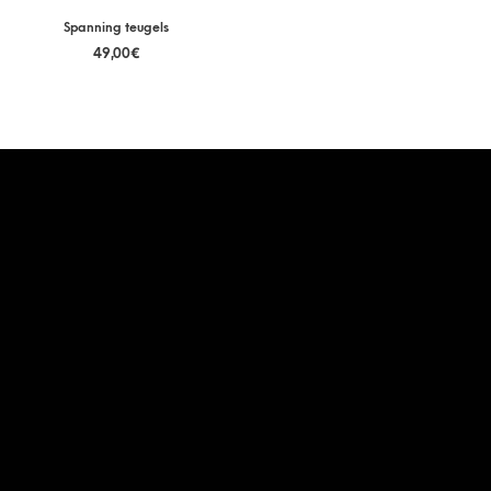
Spanning teugels
49,00
€