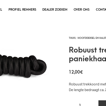
EL
PROFIEL RENNERS
DEALER ZOEKEN
OVER ONS
CONTA
Robuust t
paniekha
12,00
€
Robuust trekkoord met
De lengte bedraagt ca. 